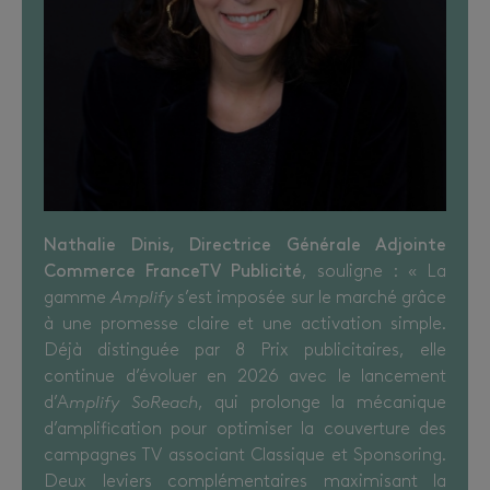
Nathalie Dinis, Directrice Générale Adjointe
Commerce FranceTV Publicité
, souligne : « La
gamme
Amplify
s’est imposée sur le marché grâce
à une promesse claire et une activation simple.
Déjà distinguée par 8 Prix publicitaires, elle
continue d’évoluer en 2026 avec le lancement
d’A
mplify SoReach
, qui prolonge la mécanique
d’amplification pour optimiser la couverture des
campagnes TV associant Classique et Sponsoring.
Deux leviers complémentaires maximisant la