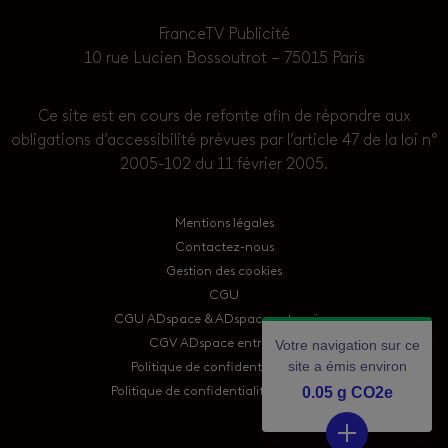
FranceTV Publicité
10 rue Lucien Bossoutrot – 75015 Paris
Ce site est en cours de refonte afin de répondre aux
obligations d’accessibilité prévues par l’article 47 de la loi n°
2005-102 du 11 février 2005.
Mentions légales
Contactez-nous
Gestion des cookies
CGU
CGU ADspace & ADspace entreprises
Votre navigation sur ce
CGV ADspace entreprises
site a émis environ
Politique de confidentialité tiers
0.08 g CO2e
Politique de confidentialité utilisateurs
Détails