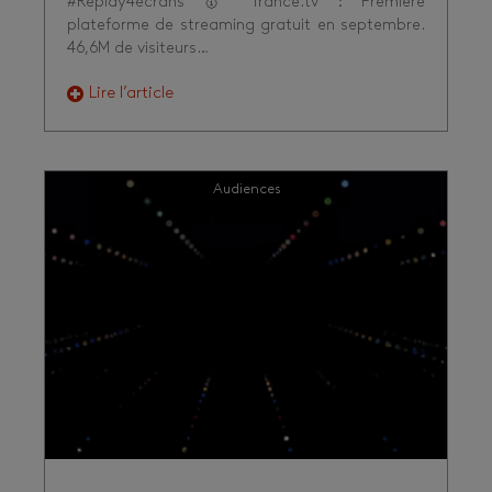
#Replay4écrans 🥇 france.tv : Première
plateforme de streaming gratuit en septembre.
46,6M de visiteurs…
Lire l’article
Audiences