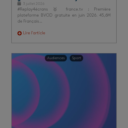
3 juillet 2026
#Replay4écrans 🥇 france.tv : Première
plateforme BVOD gratuite en juin 2026. 45,6M
de Français…
Lire l’article
Audiences
Sport