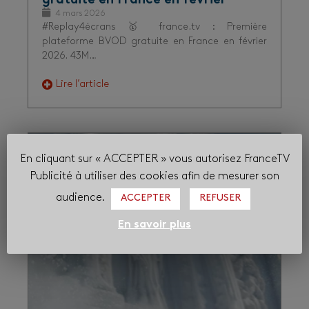
gratuite en France en février
4 mars 2026
#Replay4écrans 🥇 france.tv : Première
plateforme BVOD gratuite en France en février
2026. 43M…
Lire l’article
Audiences
Sport
En cliquant sur « ACCEPTER » vous autorisez FranceTV
Publicité à utiliser des cookies afin de mesurer son
audience.
ACCEPTER
REFUSER
En savoir plus