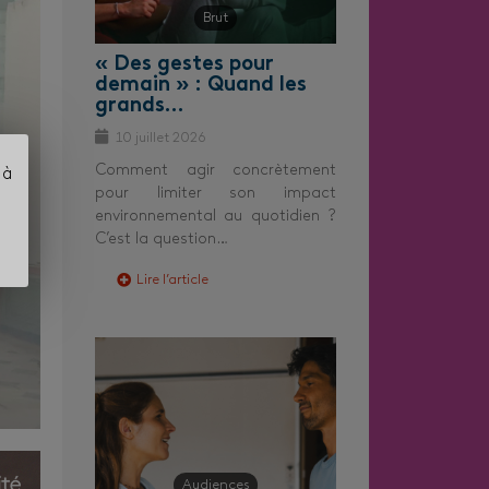
Brut
« Des gestes pour
demain » : Quand les
grands…
10 juillet 2026
Comment agir concrètement
 à
pour limiter son impact
environnemental au quotidien ?
C’est la question…
Lire l’article
Audiences