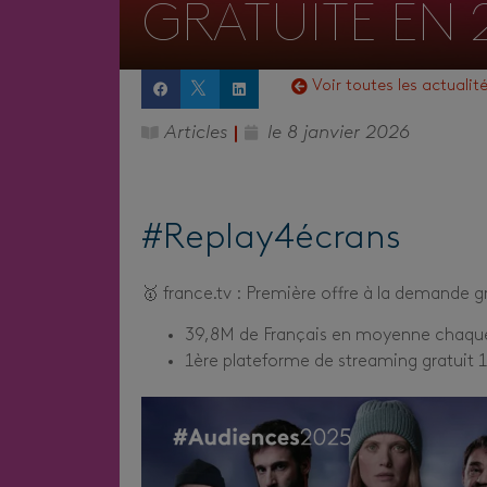
GRATUITE EN 2
Voir toutes les actualit
Articles
le
8 janvier 2026
#Replay4écrans
🥇 france.tv : Première offre à la demande g
39,8M de Français en moyenne chaqu
1ère plateforme de streaming gratuit 