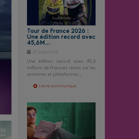
Audiences
Tour de France 2026 :
Une édition record avec
45,6M…
27 juillet 2026
Une édition record avec 45,6
millions de Français réunis sur les
antennes et plateformes…
Lire le communiqué