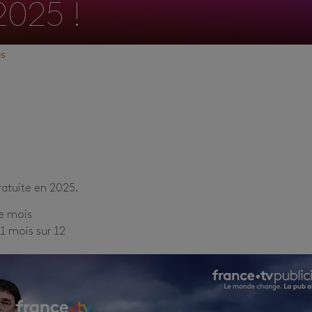
025 !
és
ratuite en 2025.
e mois
11 mois sur 12