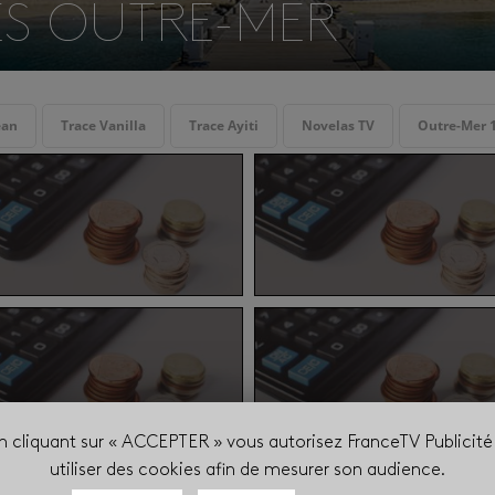
ES OUTRE-MER
ean
Trace Vanilla
Trace Ayiti
Novelas TV
Outre-Mer 
n cliquant sur « ACCEPTER » vous autorisez FranceTV Publicité
utiliser des cookies afin de mesurer son audience.