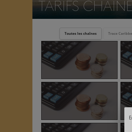
TARIFS CHAÎN
Toutes les chaînes
Trace Caribb
E