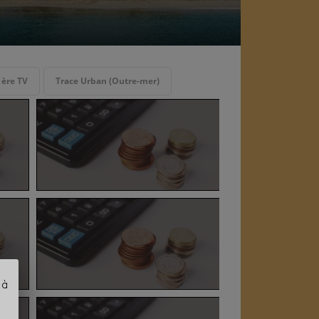
1ère TV
Trace Urban (Outre-mer)
 à