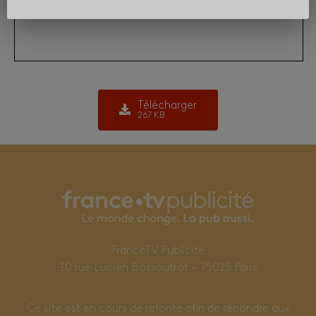
Télécharger
267 KB
FranceTV Publicité
10 rue Lucien Bossoutrot – 75015 Paris
Ce site est en cours de refonte afin de répondre aux