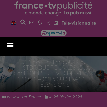
LA NEWSLETTER : SUCCÈS
HISTORIQUE POUR LES JEUX
OLYMPIQUES D’HIVER DE MILANO
CORTINA 2026 SUR FRANCE
TÉLÉVISIONS
Newsletter France
le
25 février 2026