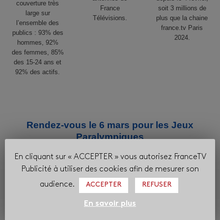
couverture très
France
soit 3 millions de
large sur
Télévisions.
plus que la chaine
l’ensemble des
france.tv Paris
publics : 93% des
2024.
hommes, 92%
des femmes, 85%
des 15-24 ans et
92% des actifs.
Rendez-vous le 6 mars pour les Jeux
Paralympiques
En cliquant sur « ACCEPTER » vous autorisez FranceTV
Publicité à utiliser des cookies afin de mesurer son
audience.
ACCEPTER
REFUSER
En savoir plus