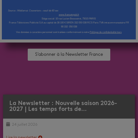
Source :
Médiamat. Couverture – seuil de 60 sec
www.francetvpub.fr
Siège social: 10 rue Lucien Bossoutrot, 75015 PARIS
France Télévisions Publicité S.A au capital de 38 100 € SIREN 332 050 038 RCS Paris TVA intracommunautaire FR
90 332 050 038
Vos données à caractère personnel sont traitées conformément à
notre
Politique de confidentialité tiers
S'abonner à la Newsletter France
La Newsletter : Nouvelle saison 2026-
2027 | Les temps forts de…
24 juillet 2026
Lire la newsletter