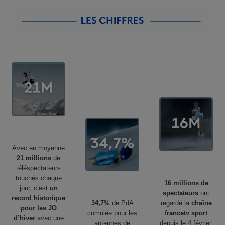
Avec en moyenne
21 millions
de
téléspectateurs
touchés chaque
16 millions de
jour, c’est
un
spectateurs
ont
record historique
34,7%
de PdA
regardé la
chaîne
pour les JO
cumulée pour les
francetv sport
d’hiver
avec une
antennes de
depuis le 4 février,