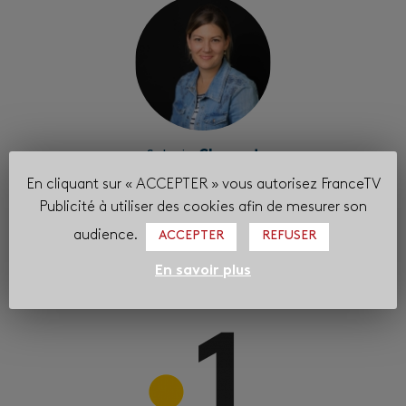
Solveig
Chermat
DIRECTRICE COMMERCIALE ET MARKETING
En cliquant sur « ACCEPTER » vous autorisez FranceTV
FTPIO Boulogne
Publicité à utiliser des cookies afin de mesurer son
audience.
ACCEPTER
REFUSER
Les marques concernées
En savoir plus