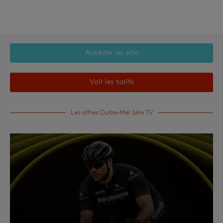
Accéder au site
Voir les tarifs
Les offres Outre-Mer 1ère TV