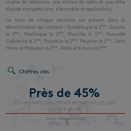
chaîne de télévision, une station de radio et une offre
digitale complète (site, site mobile et application).
Le nom de chaque territoire est présent dans la
ère
dénomination des stations : Guadeloupe la 1
, Guyane
ère
ère
ère
la 1
, Martinique la 1
, Mayotte la 1
, Nouvelle
ère
ère
ère
Calédonie la 1
, Polynésie la 1
, Réunion la 1
, Saint
ère
ère
Pierre et Miquelon la 1
, Wallis et Futuna la 1
.
Chiffres clés
Près de 
45
%
DES HABITANTS D'OUTREMER REGARDENT LES 1ÈRE
CHAQUE JOUR
Source : Médiamétrie (2020)