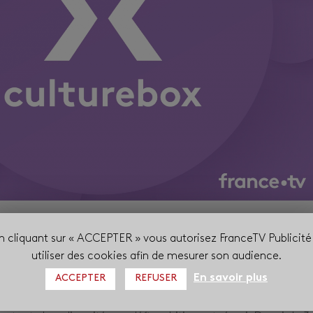
sions a remporté le prix OR dans la catégorie « Meilleure
n cliquant sur « ACCEPTER » vous autorisez FranceTV Publicité
velle identité d’un média existant, meilleur habillage » grâ
utiliser des cookies afin de mesurer son audience.
En savoir plus
ACCEPTER
REFUSER
peine 2 semaines, Culturebox, la chaîne éphémère 100% dédié
es, avait pour mission d’offrir à tous les publics un accès direct