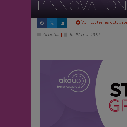
L’INNOVATION
Voir toutes les actualit
Articles
le
19 mai 2021