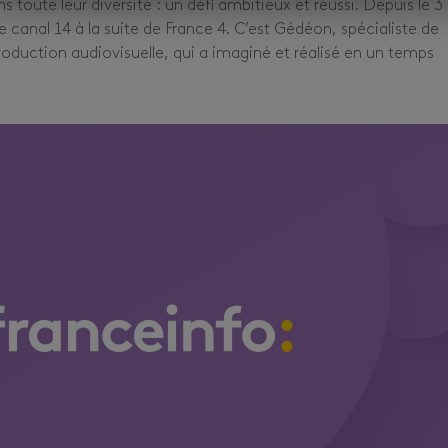
ans toute leur diversité : un défi ambitieux et réussi. Depuis le 3
e canal 14 à la suite de France 4. C’est Gédéon, spécialiste de
production audiovisuelle, qui a imaginé et réalisé en un temps