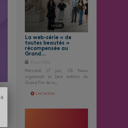
Le Lab
La web-série « de
toutes beautés »
récompensée au
Grand…
17 juin 2026
Mercredi 17 juin, CB News
organisait la 1ère édition du
Grand Prix de la…
Lire l’article
 à
ce à
e à
 et