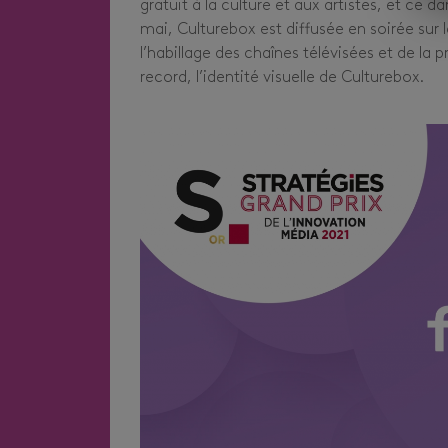
gratuit à la culture et aux artistes, et ce d
mai, Culturebox est diffusée en soirée sur l
l’habillage des chaînes télévisées et de la 
record, l’identité visuelle de Culturebox.