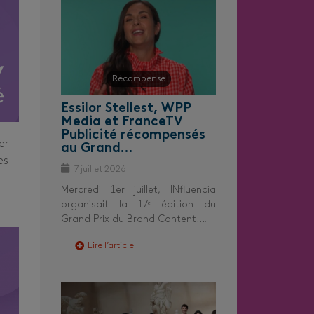
Récompense
Essilor Stellest, WPP
Media et FranceTV
Publicité récompensés
er
au Grand…
es
7 juillet 2026
Mercredi 1er juillet, INfluencia
organisait la 17ᵉ édition du
Grand Prix du Brand Content.…
Lire l’article