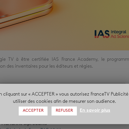
régie TV à être certifiée IAS France Academy, le program
ion des inventaires pour les éditeurs et régies.
e sa logique de labellisation et de certification par des tiers de
n cliquant sur « ACCEPTER » vous autorisez FranceTV Publicité
al de faire reconnaître notre expertise à accompagner tous nos
utiliser des cookies afin de mesurer son audience.
dans leurs communications responsables.
En savoir plus
ACCEPTER
REFUSER
Marianne Siproudhis