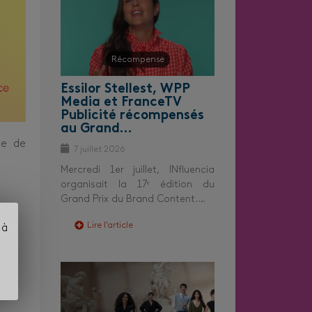
Récompense
Essilor Stellest, WPP
Media et FranceTV
Publicité récompensés
au Grand…
me de
7 juillet 2026
Mercredi 1er juillet, INfluencia
organisait la 17ᵉ édition du
Grand Prix du Brand Content.…
Lire l’article
 à