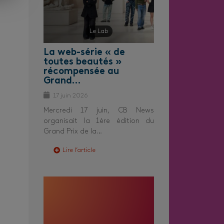
Le Lab
La web-série « de
toutes beautés »
récompensée au
Grand…
17 juin 2026
Mercredi 17 juin, CB News
organisait la 1ère édition du
Grand Prix de la…
Lire l’article