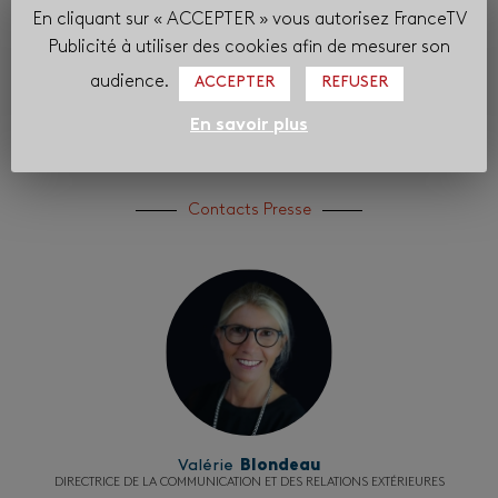
L’enjeu n’est pas de capter l’attention contre
En cliquant sur « ACCEPTER » vous autorisez FranceTV
l’expérience mais d’enrichir l’expérience pour
Publicité à utiliser des cookies afin de mesurer son
renforcer l’attention.
audience.
ACCEPTER
REFUSER
En savoir plus
Contacts Presse
Valérie
Blondeau
DIRECTRICE DE LA COMMUNICATION ET DES RELATIONS EXTÉRIEURES