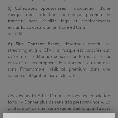
5) Collections Sponsorisées
: association d’une
marque à des collections thématiques premium de
france.tv avec visibilité logo et emplacements
exclusifs, au cœur d’un territoire éditorial
identifié ;
6) Skin Content Event
, désormais étendu au
streaming et à la CTV : la marque est associée aux
évènements éditoriaux au sein d’un format « L » qui
entoure et accompagne le visionnage du contenu
sans l’interrompre. Visibilité premium dans une
logique d’intégration éditoriale forte.
Chez FranceTV Publicité nous portons une conviction
forte :
« Donner plus de sens à la performance »
. La
publicité de demain sera
expérientielle, qualitative,
intégrée aux usages
et
respectueuse
de l’utilisateur.