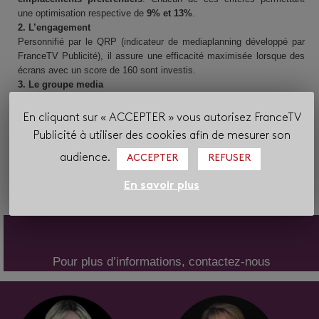
une optimisation respective de
9% et 13%
.
2. L’engagement
Personnifié par le QRP (indicateur de mediaplanning développé par
FranceTV Publicité), il assure une efficacité maximisée lorsque des
écrans avec un score de 160 sont investis.
3. Le groupe media
Il joue un rôle central. Sur ce point,
FranceTV Publicité
apparaît
comme un
partenaire incontournable
générant un CA incrémental
En cliquant sur « ACCEPTER » vous autorisez FranceTV
de +91% supérieur à son niveau d’investissements. Des simulations
Publicité à utiliser des cookies afin de mesurer son
réalisées par Kantar Worldpanel démontrent qu’en augmentant la part
de GRP sur la cible media de France.tv à hauteur de 30%, le chiffre
audience.
ACCEPTER
REFUSER
d’affaires incrémental des campagnes serait plus important de +22%.
En savoir plus
Pour plus d’informations, contactez-nous