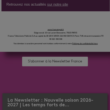
Retrouvez nos actualités
sur notre site
www.francetvpub.fr
Siège social: 10 rue Lucien Bossoutrot, 75015 PARIS
France Télévisions Publicité S.A au capital de 38 100 € SIREN 332 050 038 RCS Paris TVA intracommunautaire FR
90 332 050 038
Vos données à caractère personnel sont traitées conformément à notre
Politique de confidentialité tiers
S'abonner à la Newsletter France
La Newsletter : Nouvelle saison 2026-
2027 | Les temps forts de…