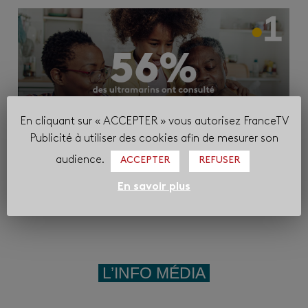
En cliquant sur « ACCEPTER » vous autorisez FranceTV
Publicité à utiliser des cookies afin de mesurer son
audience.
ACCEPTER
REFUSER
En savoir plus
Source : BVA Xsight avril 2025 / Guadeloupe, Martinique, Guyane, Réunion / ens
15+
L’INFO MÉDIA