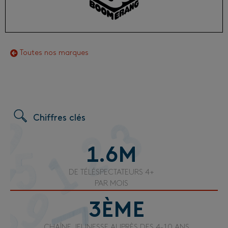
Toutes nos marques
Chiffres clés
1.6
M
DE TÉLÉSPECTATEURS 4+
PAR MOIS
3
ÈME
CHAÎNE JEUNESSE AUPRÈS DES 4-10 ANS