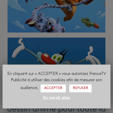
En cliquant sur « ACCEPTER » vous autorisez FranceTV
Publicité à utiliser des cookies afin de mesurer son
audience.
ACCEPTER
REFUSER
En savoir plus
BOOMERANG, les stars du
dessin animé pour toute la