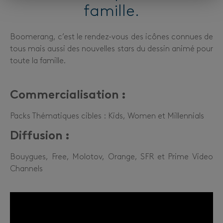
famille.
Boomerang, c’est le rendez-vous des icônes connues de
tous mais aussi des nouvelles stars du dessin animé pour
toute la famille.
Commercialisation
:
Packs Thématiques cibles : Kids, Women et Millennials
Diffusion
:
Bouygues, Free, Molotov, Orange, SFR et Prime Video
Channels