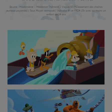
Source : Médiamétrie – Médiamat’Thématik – Vague 50 (*Classement des chaînes
jeunesse payantes) | Taux Moyen extrapolé | Individus 4+ et FRDA 15+ avec au moins un
enfant de 14 ans