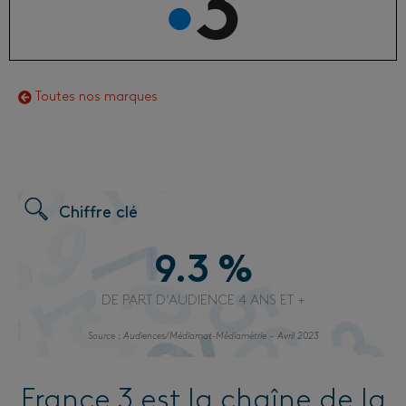
Toutes nos marques
Chiffre clé
9.3
 %
DE PART D’AUDIENCE 4 ANS ET +
Source : Audiences/Médiamat-Médiamétrie – Avril 2023
France 3 est la chaîne de la