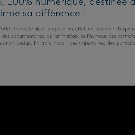
o, 100% numérique, destinée 
irme sa différence !
offre france.tv slash propose en effet un réservoir d’expéri
, des documentaires, de l’animation, de l’humour, des portrait
otion design. En trois mots : des trajectoires, des portrait