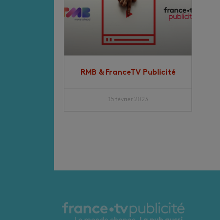
RMB & FranceTV Publicité
15 février 2023