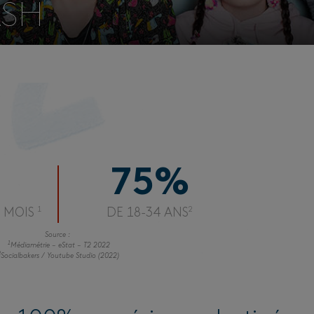
ASH
75
%
1
2
/ MOIS
DE 18-34 ANS
Source :
1
Médiamétrie – eStat – T2 2022
2
Socialbakers / Youtube Studio (2022)