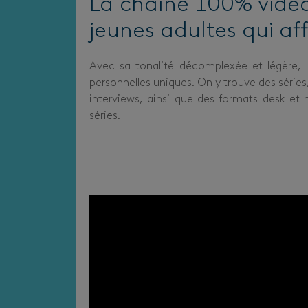
La chaîne 100% vidé
jeunes adultes qui aff
Avec sa tonalité décomplexée et légère, l’
personnelles uniques. On y trouve des séries
interviews, ainsi que des formats desk et m
séries.