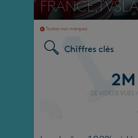
FRANCE.TVSL
Toutes nos marques
Chiffres clés
2
M
DE VIDÉOS VUES 