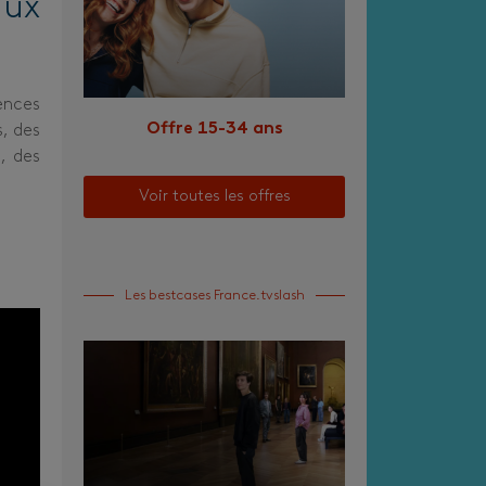
aux
ences
Offre 15-34 ans
s, des
s, des
Voir toutes les offres
Les bestcases France.tvslash