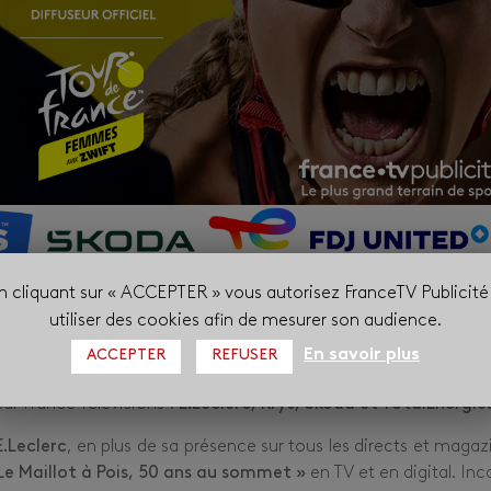
n cliquant sur « ACCEPTER » vous autorisez FranceTV Publicité
r de France sera celle du retour aux sources avec un parcours 
utiliser des cookies afin de mesurer son audience.
. À partir du
26 juillet
, ce sera au peloton féminin de s’éla
En savoir plus
ACCEPTER
REFUSER
étapes, une grande première.
ur France Télévisions :
E.Leclerc, Krys, Škoda et TotalEnergies
E.Leclerc
, en plus de sa présence sur tous les directs et magaz
Le Maillot à Pois, 50 ans au sommet »
en TV et en digital. Inc