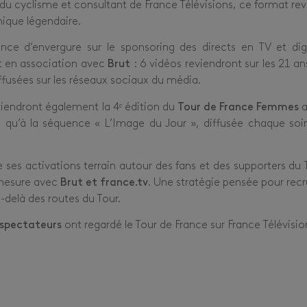
du cyclisme et consultant de France Télévisions, ce format rev
nique légendaire.
nce d’envergure sur le sponsoring des directs en TV et digi
nt en association avec
Brut
: 6 vidéos reviendront sur les 21 an
iffusées sur les réseaux sociaux du média.
iendront également la 4ᵉ édition du
Tour de France Femmes
a
si qu’à la séquence « L’Image du Jour », diffusée chaque soir
 de ses activations terrain autour des fans et des supporters du 
-mesure avec
Brut et france.tv
. Une stratégie pensée pour recr
-delà des routes du Tour.
éspectateurs
ont regardé le Tour de France sur France Télévisio