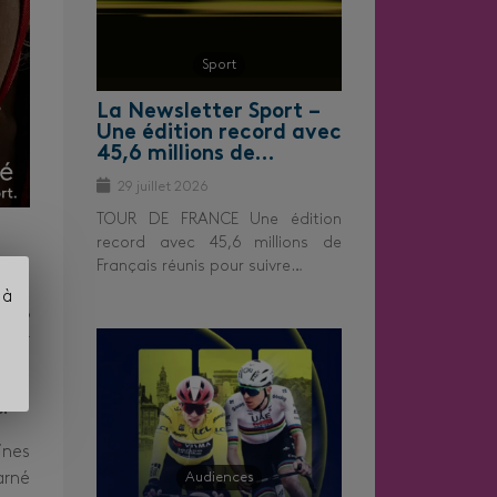
Sport
La Newsletter Sport –
Une édition record avec
45,6 millions de…
29 juillet 2026
TOUR DE FRANCE Une édition
record avec 45,6 millions de
Français réunis pour suivre…
 à
100%
ncer
.
ines
arné
Audiences