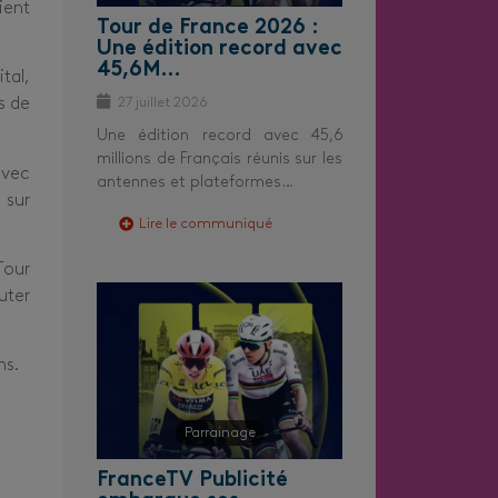
ient
Tour de France 2026 :
Une édition record avec
45,6M…
tal,
27 juillet 2026
s de
Une édition record avec 45,6
millions de Français réunis sur les
vec
antennes et plateformes…
 sur
Lire le communiqué
Tour
uter
ns.
Parrainage
FranceTV Publicité