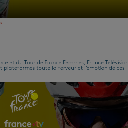
és
ance et du Tour de France Femmes, France Télévisio
t plateformes toute la ferveur et l'émotion de ces