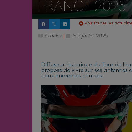
FRANCE 2025
Voir toutes les actualit
Articles
le
7 juillet 2025
Diffuseur historique du Tour de Fr
propose de vivre sur ses antennes e
deux immenses courses.