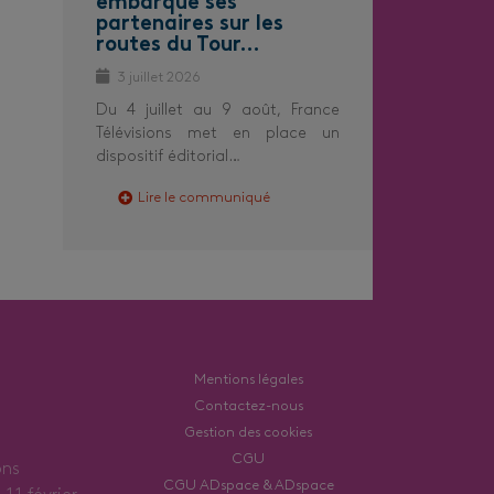
embarque ses
partenaires sur les
routes du Tour…
3 juillet 2026
Du 4 juillet au 9 août, France
Télévisions met en place un
dispositif éditorial…
Lire le communiqué
Mentions légales
Contactez-nous
Gestion des cookies
CGU
ons
CGU ADspace & ADspace