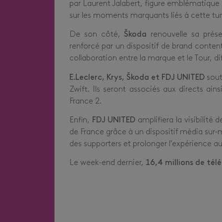
par Laurent Jalabert, figure emblématique 
sur les moments marquants liés à cette tu
De son côté,
Škoda
renouvelle sa prése
renforcé par un dispositif de brand conte
collaboration entre la marque et le Tour, d
E.Leclerc, Krys, Škoda et FDJ UNITED
sout
Zwift. Ils seront associés aux directs ain
France 2.
Enfin,
FDJ UNITED
amplifiera la visibilité
de France grâce à un dispositif média sur
des supporters et prolonger l’expérience au
Le week-end dernier,
16,4 millions de tél