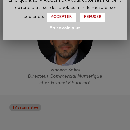
chez Havas Media France
En cliquant sur « ACCEPTER » vous autorisez FranceTV
Publicité à utiliser des cookies afin de mesurer son
audience.
ACCEPTER
REFUSER
En savoir plus
Vincent Salini
Directeur Commercial Numérique
chez FranceTV Publicité
TV segmentée