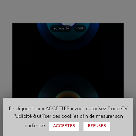
France.tv
INA
En cliquant sur « ACCEPTER » vous autorisez FranceTV
L’INA arrive sur la plateforme
Publicité à utiliser des cookies afin de mesurer son
france.tv dès le 29 avril
audience.
ACCEPTER
REFUSER
28 avril 2025
France Télévisions et l’INA sont heureux de