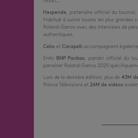
Noah…
Hesperide
, partenaire officiel du tourno
Habitué à suivre toutes les plus grandes c
Roland-Garros avec des interviews de pers
authentiques.
Celio
et
Carapelli
accompagnent également 
Enfin
BNP Paribas
, parrain officiel du t
parrainer Roland-Garros 2025 spécifiquemen
Lors de la dernière édition, plus de
43M de
France Télévisions et
26M de vidéos
avaien