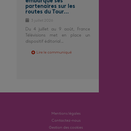
embarque ses
partenaires sur les
routes du Tour…
3 juillet 2026
Du 4 juillet au 9 août, France
Télévisions met en place un
dispositif éditorial…
Lire le communiqué
Mentions légales
Contactez-nous
Gestion des cookies