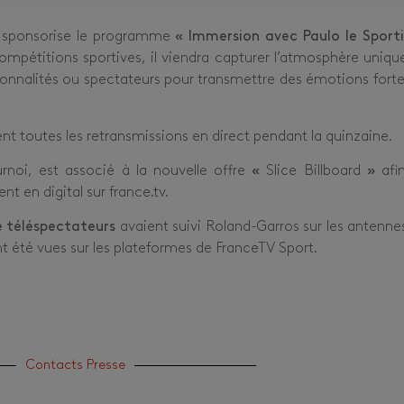
i, sponsorise le programme
« Immersion avec Paulo le Sporti
ompétitions sportives, il viendra capturer l’atmosphère uniqu
onnalités ou spectateurs pour transmettre des émotions forte
toutes les retransmissions en direct pendant la quinzaine.
ournoi, est associé à la nouvelle offre
«
Slice Billboard
»
afi
t en digital sur france.tv.
 téléspectateurs
avaient suivi Roland-Garros sur les antenne
t été vues sur les plateformes de FranceTV Sport.
Contacts Presse