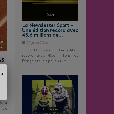
Sport
La Newsletter Sport –
Une édition record avec
45,6 millions de…
29 juillet 2026
TOUR DE FRANCE Une édition
record avec 45,6 millions de
Français réunis pour suivre…
 à
anc-
à la
nick
Audiences