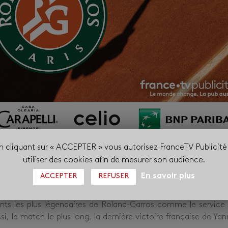
n cliquant sur « ACCEPTER » vous autorisez FranceTV Publicité
cette nouvelle édition du tournoi :
utiliser des cookies afin de mesurer son audience.
 Paribas
En savoir plus
ACCEPTER
REFUSER
ouvelle web-série
« RG by Benoît Paire »
. Connu pour son fr
ents les plus légendaires de Roland-Garros comme le service 
i, le match le plus long, la dernière victoire française de Yan