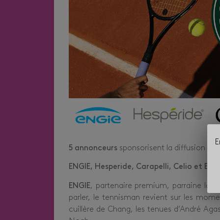
E
5 annonceurs
sponsorisent la diffusion de 
ENGIE, Hesperide, Carapelli, Celio et BNP
ENGIE
, partenaire premium, parraine la n
parler, le tennisman revient sur les mom
cuillère de Chang, les tenues d’André Agass