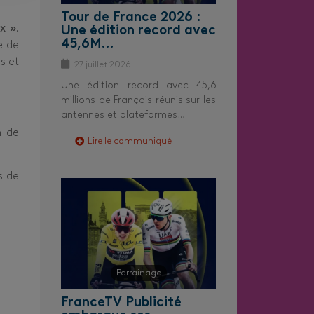
Tour de France 2026 :
x »
.
Une édition record avec
45,6M…
e de
s et
27 juillet 2026
Une édition record avec 45,6
millions de Français réunis sur les
antennes et plateformes…
n de
Lire le communiqué
s de
Parrainage
FranceTV Publicité