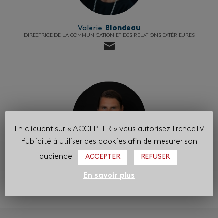
Valérie
Blondeau
DIRECTRICE DE LA COMMUNICATION ET DES RELATIONS EXTÉRIEURES
En cliquant sur « ACCEPTER » vous autorisez FranceTV
Publicité à utiliser des cookies afin de mesurer son
audience.
ACCEPTER
REFUSER
Alexis
Blanc
En savoir plus
DIRECTEUR ADJOINT DE LA COMMUNICATION