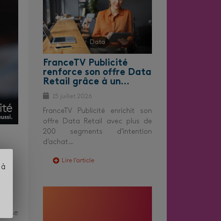
Data
FranceTV Publicité
renforce son offre Data
Retail grâce à un…
15 juillet 2026
FranceTV Publicité enrichit son
offre Data Retail avec plus de
200 segments d’intention
d’achat…
té
Lire l’article
 à
opose