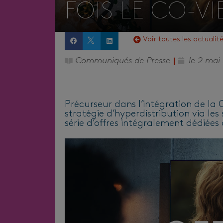
FOIS LE CO-V
Voir toutes les actualit
Communiqués de Presse
le
2 mai
Précurseur dans l’intégration de l
stratégie d’hyperdistribution via les
série d’offres intégralement dédiée