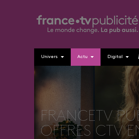
Univers
Actu
Digital
FRANCETV PUB
OFFRES CTV E