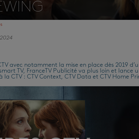
IEWING
és
 2024
a CTV avec notamment la mise en place dès 2019 d’
 smart TV, FranceTV Publicité va plus loin et lance 
s à la CTV : CTV Context, CTV Data et CTV Home Pr