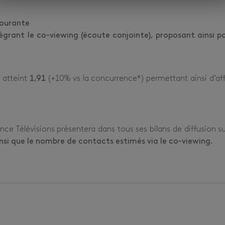
courante
tégrant le co-viewing (écoute conjointe), proposant ainsi po
 atteint
1,91
(+10% vs la concurrence*) permettant ainsi d’aff
ance Télévisions présentera dans tous ses bilans de diffusion s
insi que le nombre de contacts estimés via le co-viewing.