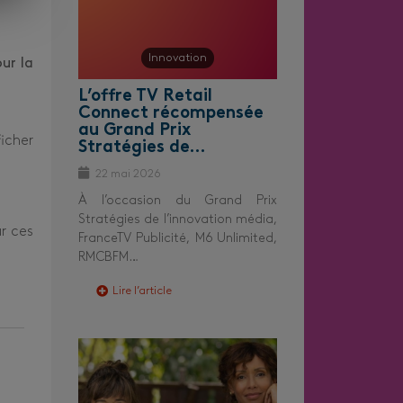
Innovation
ur la
L’offre TV Retail
Connect récompensée
au Grand Prix
icher
Stratégies de…
22 mai 2026
À l’occasion du Grand Prix
Stratégies de l’innovation média,
ur ces
FranceTV Publicité, M6 Unlimited,
RMCBFM…
Lire l’article