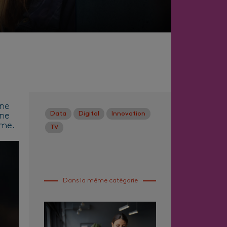
une
Data
Digital
Innovation
une
ime.
TV
Dans la même catégorie