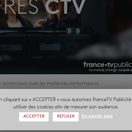
x annonceurs avec les meilleures performances :
à celle d’un smartphone) et visibilité plein écran de la publici
n cliquant sur « ACCEPTER » vous autorisez FranceTV Publicité
digitaux)
utiliser des cookies afin de mesurer son audience.
teur)
En savoir plus
ACCEPTER
REFUSER
xt, CTV Data et CTV Home Prime, FranceTV Publicité pr