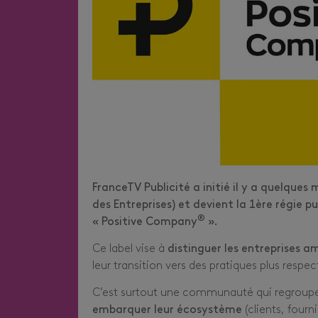
FranceTV Publicité a initié il y a quelque
des Entreprises) et devient la 1ère régie pu
®
« Positive Company
».
Ce label vise à
distinguer les entreprises a
leur transition vers des pratiques plus resp
C’est surtout une communauté qui regroupe 
embarquer leur écosystème
(clients, fourn