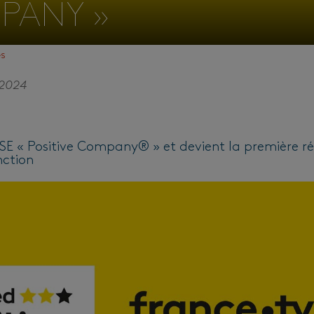
PANY »
és
 2024
RSE « Positive Company® » et devient la première ré
nction