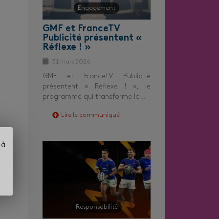
Engagement
GMF et FranceTV
Publicité présentent «
Réflexe ! »
31 mars 2026
GMF et FranceTV Publicité
présentent « Réflexe ! », le
programme qui transforme la…
Lire le communiqué
 à
Responsabilité