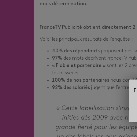
mais détermination
.
FranceTV Publicité obtient directement 2 é
Voici les principaux résultats de l’enquête
:
40% des répondants
proposent des so
97%
des mots décrivant FranceTV Publi
« Fiable et partenaire »
sont les 2 pre
fournisseurs
100% de nos partenaires
nous consid
92% des salariés
jugent que l’entrepri
E
« Cette labellisation s’insc
initiés dès 2009 avec notr
grande fierté pour les équip
un des labels les plus exige