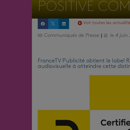
POSITIVE COM
Voir toutes les actualit
Communiqués de Presse
le
4 juin
FranceTV Publicité obtient le label 
audiovisuelle à atteindre cette disti