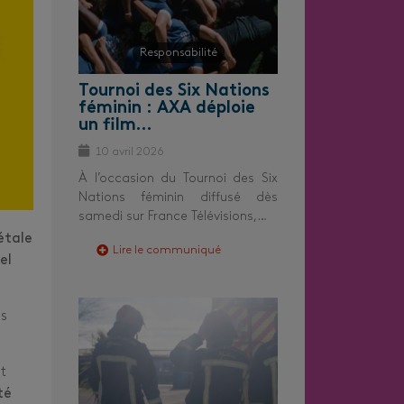
Responsabilité
Tournoi des Six Nations
féminin : AXA déploie
un film…
10 avril 2026
À l’occasion du Tournoi des Six
Nations féminin diffusé dès
samedi sur France Télévisions,…
étale
Lire le communiqué
el
ns
t
té