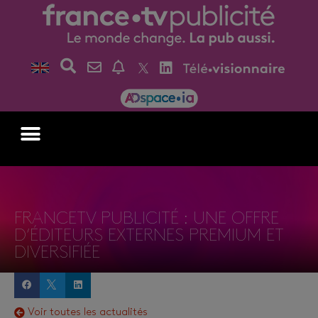
FRANCETV PUBLICITÉ : UNE OFFRE
D’ÉDITEURS EXTERNES PREMIUM ET
DIVERSIFIÉE
Voir toutes les actualités