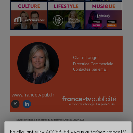
Claire Langer
Directrice Commerciale
Contactez par email
www.francetvpub.fr
Source : Médiamat Semestriel du 30 décembre 2024 au 15 juin 2025
© Second Act Productions Ltd 2022 © 2023 Bravo Media Productions LLC ALL RIGHTS
RESERVED / © 2023 National Geographic /
© Ludo Studio / © Warner Bros. Entertainment. All
rights reserved
En cliquant sur « ACCEPTER » vous autorisez FranceTV