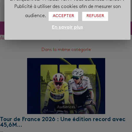
Publicité à utiliser des cookies afin de mesurer son
audience.
ACCEPTER
REFUSER
En savoir plus
Audiences
Chaînes thématiques
Dans la même catégorie
Audiences
Tour de France 2026 : Une édition record avec
45,6M…