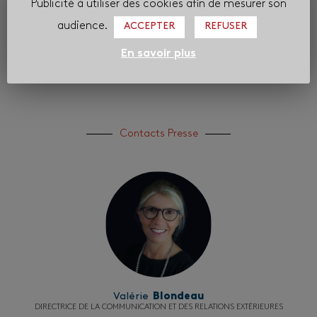
Publicité à utiliser des cookies afin de mesurer son
audience.
ACCEPTER
REFUSER
En savoir plus
Contacts Presse
Valérie
Blondeau
DIRECTRICE DE LA COMMUNICATION ET DES RELATIONS EXTÉRIEURES