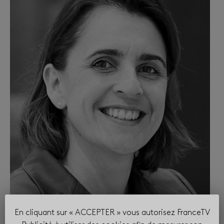
En cliquant sur « ACCEPTER » vous autorisez FranceTV