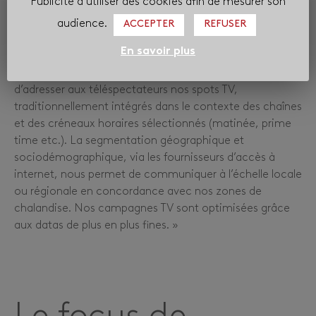
Publicité à utiliser des cookies afin de mesurer son
Sabrina JOULIA
,
audience.
ACCEPTER
REFUSER
Responsable Communication Corporate, Mutuelle
Prévifrance
En savoir plus
« La TV segmentée offre une nouvelle manière
d’adresser aux téléspectateurs nos spots TV,
traditionnellement intégrés dans le contexte des chaînes
et des créneaux horaires sélectionnés (matinée, prime
time etc.). La segmentation géographique et
sociodémographique, via les fournisseurs d’accès à
internet, nous permet de communiquer à l’échelle locale
ou régionale en concordance avec nos zones de
chalandise. Nos campagnes TV sont optimisées grâce
aux datas de plus en plus fines. »