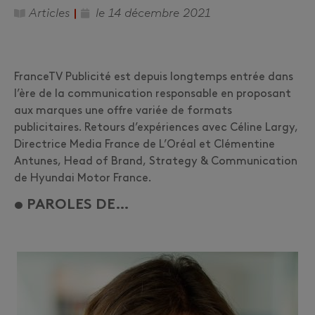
Articles
le
14 décembre 2021
FranceTV
P
ublicité est depuis longtemps entrée dans
l’ère de la communication responsable en proposant
aux marques une offre variée de formats
publicitaires. Retours d’expériences avec
C
éline
L
argy
,
Directrice
M
edia
F
rance de
L
’Oréal et Clémentine
A
ntunes,
H
ead of Brand,
S
trategy
& Communication
de
H
yundai
M
otor
F
rance.
• PAROLES DE…