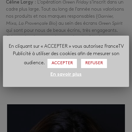
Céline Largy
: L’opération
Green Friday
s’inscrit dans un
cadre plus large. Tout au long de l’année nous valorisons
nos produits et nos marques responsables (
Garnier,
Mixa, La Provençale Bio
) au sein des écrans
Green Spirit
qui sont pour nous de beaux écrins, très engageants.
Clémentine Antunes
: La semaine de diffusion sur
France 2, France 3 et France 5 à des heures de grande
En cliquant sur « ACCEPTER » vous autorisez FranceTV
écoute en juin nous a exposés à 20 % de notre cible. Elle
Publicité à utiliser des cookies afin de mesurer son
a fait émerger notre vision et nous a permis d’améliorer
audience.
ACCEPTER
REFUSER
notre réputation. C’est la raison pour laquelle nous avons
reconduit le dispositif en novembre.
En savoir plus
• LE FOCUS DE L’EXPERT