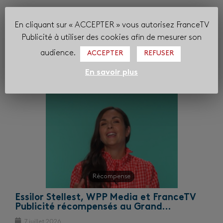
Engagement
Récompense
Responsabilité
En cliquant sur « ACCEPTER » vous autorisez FranceTV
Publicité à utiliser des cookies afin de mesurer son
audience.
ACCEPTER
REFUSER
En savoir plus
Dans la même catégorie
Récompense
Essilor Stellest, WPP Media et FranceTV
Publicité récompensés au Grand…
7 juillet 2026