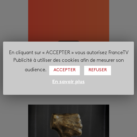
Corporate
En cliquant sur « ACCEPTER » vous autorisez FranceTV
La Newsletter : Nouvelle saison 2026-
Publicité à utiliser des cookies afin de mesurer son
2027 | Les temps forts de…
audience.
ACCEPTER
REFUSER
24 juillet 2026
Delphine Ernotte Cunci Présidente-directrice générale de
En savoir plus
France Télévisions « Avec l’ensemble de nos équipes,…