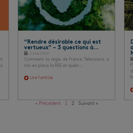
“Rendre désirable ce qui est
vertueux” – 3 questions à…
2 mai 2022
et
Comment la régie de France Télévisions a
P
ns
mis en place la RSE et quels…
d
F
Lire l’article
« Précédent
1
2
Suivant »