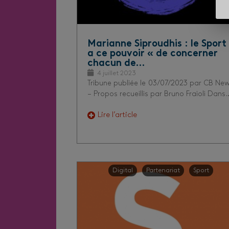
Marianne Siproudhis : le Sport
a ce pouvoir « de concerner
chacun de…
4 juillet 2023
Tribune publiée le 03/07/2023 par CB Ne
– Propos recueillis par Bruno Fraioli Dans
Lire l’article
Digital
Partenariat
Sport