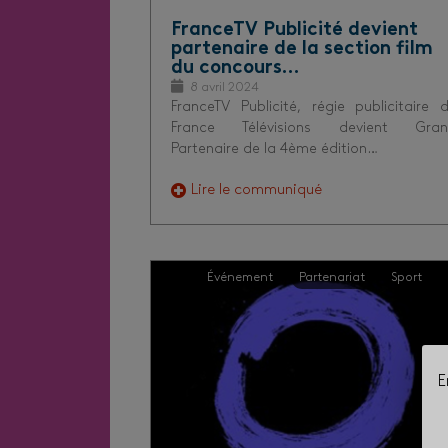
FranceTV Publicité devient
partenaire de la section film
du concours…
8 avril 2024
FranceTV Publicité, régie publicitaire 
France Télévisions devient Gra
Partenaire de la 4ème édition…
Lire le communiqué
Événement
Partenariat
Sport
E