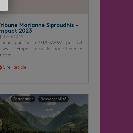
Tribune Marianne Siproudhis –
Impact 2023
4 mai 2023
ribune publiée le 04/05/2023 par CB
ews – Propos recueillis par Charlotte
ricard …
Lire l’article
Partenariat
Responsabilité