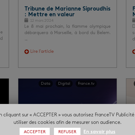
Tribune de Marianne Siproudhis
: Mettre en valeur
12 mars 2024
Le 8 mai prochain, la flamme olympique
D
de
débarquera à Marseille, à bord du Belem.
s
nd
…
d
Lire l’article
Data
Digital
France.tv
n cliquant sur « ACCEPTER » vous autorisez FranceTV Publicité
utiliser des cookies afin de mesurer son audience.
En savoir plus
ACCEPTER
REFUSER